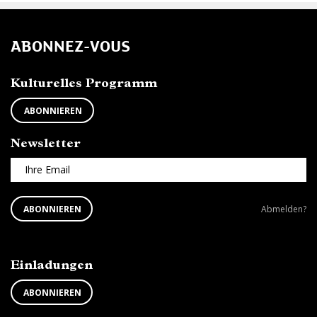
ABONNEZ-VOUS
Kulturelles Programm
ABONNIEREN
Newsletter
Ihre Email
ABONNIEREN
Newsletter
ABONNIEREN
Abmelden?
SIE
abbestellen?
DEN
NEWSLETTER
Einladungen
ABONNIEREN