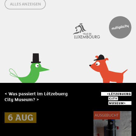
ALLES ANZEIGEN
< Was passiert im Lëtzebuerg
City Museum? >
6 AUG
6 AUG
6 AUG
AUSGEBUCHT
Museum Break : Bracelets en