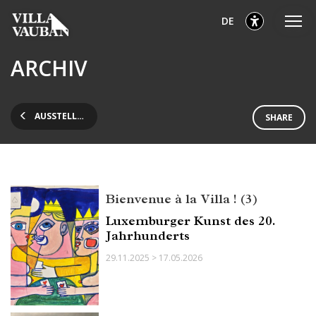
Zum
Zum
Zur
ausgewählt
Deutsch
DE
Hauptmenü
Inhalt
Fußzeile
gehen
gehen
gehen
ausgewählt
ARCHIV
AUSSTELLUNGEN
SHARE
Bienvenue à la Villa ! (3)
Luxemburger Kunst des 20.
Jahrhunderts
29.11.2025 > 17.05.2026