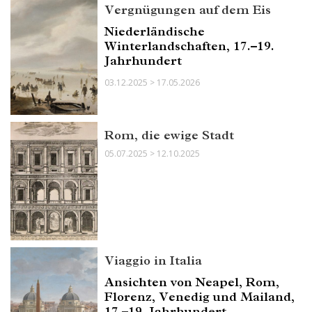
Vergnügungen auf dem Eis
Niederländische
Winterlandschaften, 17.–19.
Jahrhundert
03.12.2025 > 17.05.2026
Rom, die ewige Stadt
05.07.2025 > 12.10.2025
Viaggio in Italia
Ansichten von Neapel, Rom,
Florenz, Venedig und Mailand,
17.–19. Jahrhundert